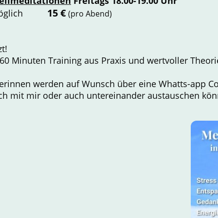
Heilmeditationen
Freitags 18.00-19.00 Uhr
15 €
he möglich
(pro Abend)
zt!
60 Minuten Training aus Praxis und wertvoller Theori
erinnen werden auf Wunsch über eine Whatts-app Com
sich mit mir oder auch untereinander austauschen kö