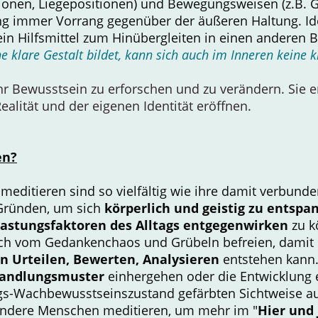
itionen, Liegepositionen) und Bewegungsweisen (z.B. 
ng immer Vorrang gegenüber der äußeren Haltung. Ide
ein Hilfsmittel zum Hinübergleiten in einen anderen B
 klare Gestalt bildet, kann sich auch im Inneren keine k
ihr Bewusstsein zu erforschen und zu verändern. Sie
ealität und der eigenen Identität eröffnen.
en?
ditieren sind so vielfältig wie ihre damit verbunde
 Gründen, um sich
körperlich und geistig zu entsp
astungsfaktoren des Alltags entgegenwirken
zu k
ich vom Gedankenchaos und Grübeln befreien, damit
n Urteilen, Bewerten, Analysieren
entstehen kann
Handlungsmuster
einhergehen oder die Entwicklung e
gs-Wachbewusstseinszustand gefärbten Sichtweise auf
Andere Menschen meditieren, um mehr im "
Hier und 