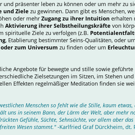
und präsenter leben zu können oder um mehr zu sic
e und Ziele
zu gewinnen. Dann gibt es Menschen, wel
höhen oder mehr
Zugang zu ihrer Intuition
erhalten 
ch
Aktivierung ihrer Selbstheilungskräfte
von körpe
spirituelle Ziele zu verfolgen (z.B.
Potentialentfal
ng
, Etablierung bestimmter Seins-Qualitäten, oder u
r oder zum Universum
zu finden oder um
Erleuchtu
dliche Angebote für bewegte und stille sowie geführte
terschiedliche Zielsetzungen im Sitzen, im Stehen un
len Effekten regelmäßiger Meditation finden sie wei
estlichen Menschen so fehlt wie die Stille, kaum etwas, d
hält uns in seinem Bann, der Lärm der Welt, aber mehr n
rückten Gefühle, Süchte, Sehnsüchte, vor allem aber das
freiten Wesen stammt."
-Karlfried Graf Dürckheim, dt.