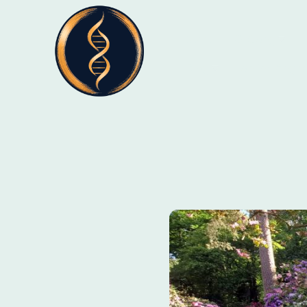
Start
Qi Gong
Blog
online Ange