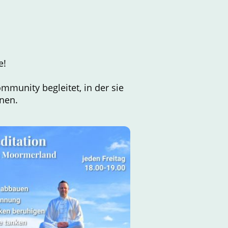
e!
munity begleitet, in der sie
nnen.