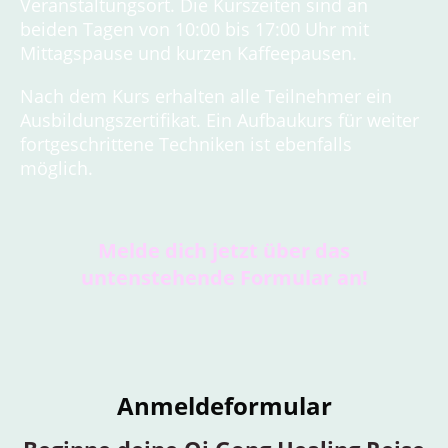
Veranstaltungsort. Die Kurszeiten sind an
beiden Tagen von 10:00 bis 17:00 Uhr mit
Mittagspause und kurzen Kaffeepausen.
Nach dem Kurs erhalten alle Teilnehmer ein
Ausbildungszertifikat. Ein Aufbaukurs für weiter
fortgeschrittene Techniken ist ebenfalls
möglich.
Melde dich jetzt über das
untenstehende Formular an!
Anmeldeformular