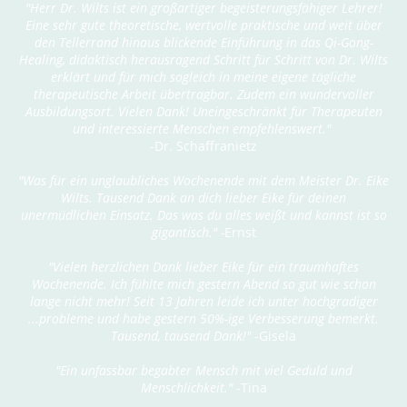
"Herr Dr. Wilts ist ein großartiger begeisterungsfähiger Lehrer!
Eine sehr gute theoretische, wertvolle praktische und weit über
den Tellerrand hinaus blickende Einführung in das Qi-Gong-
Healing, didaktisch herausragend Schritt für Schritt von Dr. Wilts
erklärt und für mich sogleich in meine eigene tägliche
therapeutische Arbeit übertragbar. Zudem ein wundervoller
Ausbildungsort. Vielen Dank! Uneingeschränkt für Therapeuten
und interessierte Menschen empfehlenswert."
-Dr. Schaffranietz
"Was für ein unglaubliches Wochenende mit dem Meister Dr. Eike
Wilts. Tausend Dank an dich lieber Eike für deinen
unermüdlichen Einsatz. Das was du alles weißt und kannst ist so
gigantisch." -
Ernst
"Vielen herzlichen Dank lieber Eike für ein traumhaftes
Wochenende. Ich fühlte mich gestern Abend so gut wie schon
lange nicht mehr! Seit 13 Jahren leide ich unter hochgradiger
...probleme und habe gestern 50%-ige Verbesserung bemerkt.
Tausend, tausend Dank!"
-Gisela
"Ein unfassbar begabter Mensch mit viel Geduld und
Menschlichkeit."
-Tina