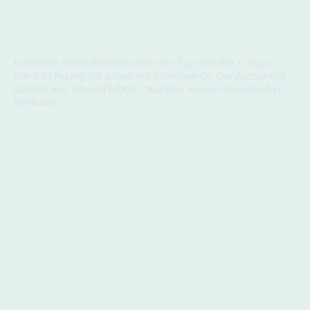
In diesem Video demonstriert Herr Sun von der Xi Yuan
Klinik in Peking die Arbeit mit externem Qi. Der Ausschnitt
stammt aus der ARTE-Doku "Auf den Spuren chinesischer
Heilkunst".
Impressum
Kontakt
Über mich
AGB
Datenschutz