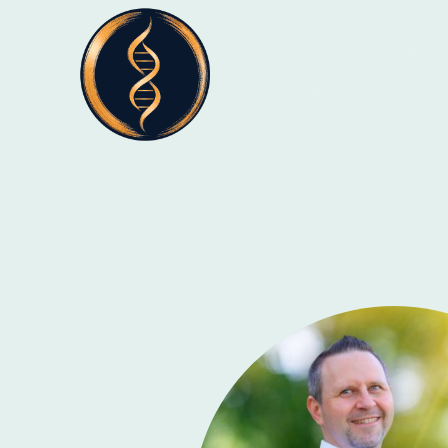
Start
Qi Gong
Blog
online Ange