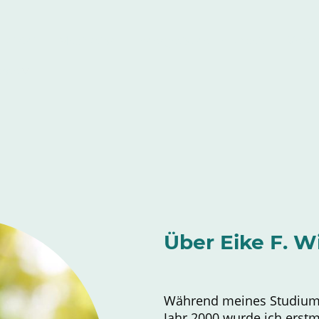
Tai Chi
Meditation
energetische Heilarbeit
Veran
bote
Über Eike F. Wi
Während meines Studiums
Jahr 2000 wurde ich erstm