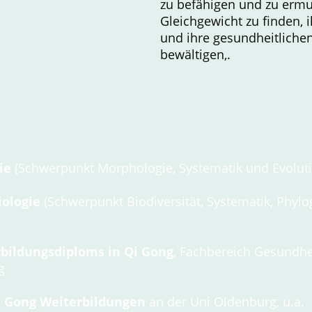
zu befähigen und zu ermut
Gleichgewicht zu finden, 
und ihre gesundheitliche
bewältigen,.
ie
(Schwerpunkt Morphologie, Systematik und Evoluti
iologie
(Schwerpunkt Biodiversität, Systematik, Phyl
bildungsdiploms
in Qi Gong
, Fachbereich Gesundhei
g
i Gong Weiterbildungen
an der Uni Oldenburg, u.a.