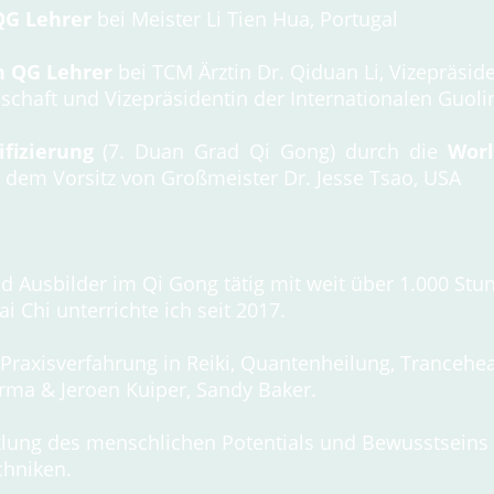
QG
Lehrer
bei Meister Li Tien Hua, Portugal
n QG Lehrer
bei TCM Ärztin Dr. Qiduan Li, Vizepräside
chaft und Vizepräsidentin der Internationalen Guoli
ifizierung
(7. Duan Grad Qi Gong) durch die
Worl
 dem Vorsitz von Großmeister Dr. Jesse Tsao, USA
nd Ausbilder im Qi Gong tätig mit weit über 1.000 Stu
i Chi unterrichte ich seit 2017.
 Praxisverfahrung in Reiki, Quantenheilung, Trancehe
rma & Jeroen Kuiper, Sandy Baker.
cklung des menschlichen Potentials und Bewusstseins
chniken.