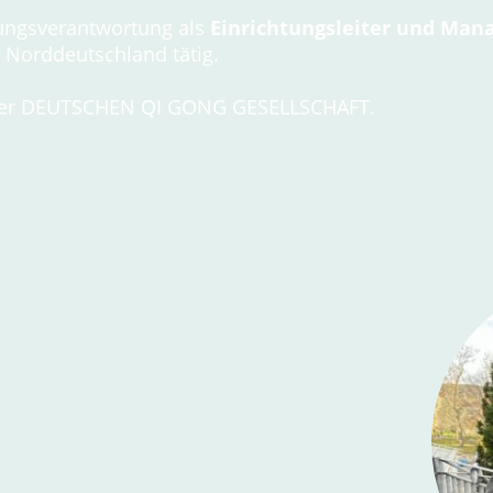
rungsverantwortung als
Einrichtungsleiter und Man
 Norddeutschland tätig.
er der DEUTSCHEN QI GONG GESELLSCHAFT.