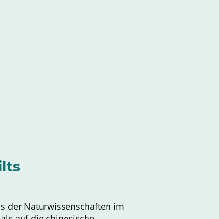
staltungen
Newsletter
Kundenfeedback
lts
 der Naturwissenschaften im
als auf die chinesische